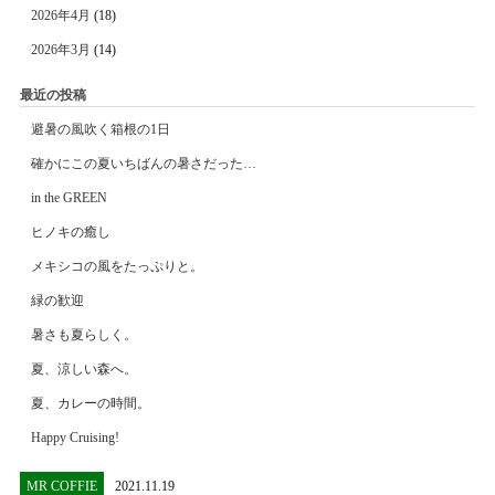
2026年4月
(18)
2026年3月
(14)
最近の投稿
避暑の風吹く箱根の1日
確かにこの夏いちばんの暑さだった…
in the GREEN
ヒノキの癒し
メキシコの風をたっぷりと。
緑の歓迎
暑さも夏らしく。
夏、涼しい森へ。
夏、カレーの時間。
Happy Cruising!
MR COFFIE
2021.11.19