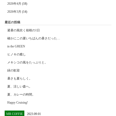
2026年4月
(18)
2026年3月
(14)
最近の投稿
避暑の風吹く箱根の1日
確かにこの夏いちばんの暑さだった…
in the GREEN
ヒノキの癒し
メキシコの風をたっぷりと。
緑の歓迎
暑さも夏らしく。
夏、涼しい森へ。
夏、カレーの時間。
Happy Cruising!
MR COFFIE
2023.09.01