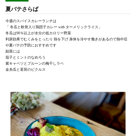
夏バテさらば
今週のスパイスカレーランチは
「 冬瓜と軟骨入り鶏団子カレー with ターメリックライス」
冬瓜は90％以上が水分の低カロリー野菜
利尿効果でむくみをとったり 熱を下げ 身体を冷やす働きがあるので熱中症
や夏バテの予防におすすめです
副菜には
茄子とミントのなめろう
紫キャベツとプルーンの梅干しラペ
金糸瓜と茗荷のピクルス