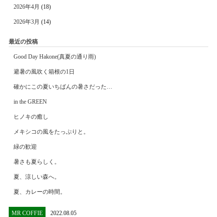
2026年4月
(18)
2026年3月
(14)
最近の投稿
Good Day Hakone(真夏の通り雨)
避暑の風吹く箱根の1日
確かにこの夏いちばんの暑さだった…
in the GREEN
ヒノキの癒し
メキシコの風をたっぷりと。
緑の歓迎
暑さも夏らしく。
夏、涼しい森へ。
夏、カレーの時間。
MR COFFIE
2022.08.05