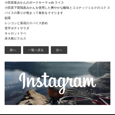
小田原産みかんのポークキーマ with ライス
小田原下曽我産みかんを使用した爽やかな酸味とココナッツミルクのコク ス
パイスの香りが相まって食欲をそそります
副菜
レンコンと菜花のスパイス炒め
里芋ポテトサラダ
キャロットラペ
赤大根ピクルス
前へ
一覧へ戻る
次へ