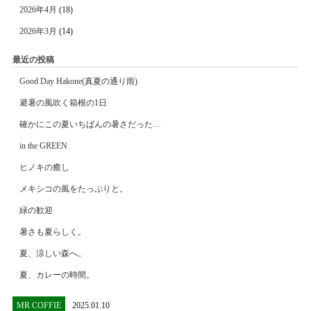
2026年4月
(18)
2026年3月
(14)
最近の投稿
Good Day Hakone(真夏の通り雨)
避暑の風吹く箱根の1日
確かにこの夏いちばんの暑さだった…
in the GREEN
ヒノキの癒し
メキシコの風をたっぷりと。
緑の歓迎
暑さも夏らしく。
夏、涼しい森へ。
夏、カレーの時間。
MR COFFIE
2025.01.10