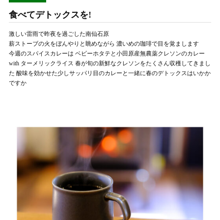
食べてデトックスを!
激しい雷雨で昨夜を過ごした南仙石原
薪ストーブの火をぼんやりと眺めながら 濃いめの珈琲で目を覚まします
今週のスパイスカレーは ベビーホタテと小田原産無農薬クレソンのカレー
with ターメリックライス 春が旬の新鮮なクレソンをたくさん収穫してきまし
た 酸味を効かせた少しサッパリ目のカレーと一緒に春のデトックスはいかか
ですか