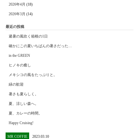
2026年4月
(18)
2026年3月
(14)
最近の投稿
避暑の風吹く箱根の1日
確かにこの夏いちばんの暑さだった…
in the GREEN
ヒノキの癒し
メキシコの風をたっぷりと。
緑の歓迎
暑さも夏らしく。
夏、涼しい森へ。
夏、カレーの時間。
Happy Cruising!
MR COFFIE
2023.03.10