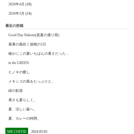
2026年4月
(18)
2026年3月
(14)
最近の投稿
Good Day Hakone(真夏の通り雨)
避暑の風吹く箱根の1日
確かにこの夏いちばんの暑さだった…
in the GREEN
ヒノキの癒し
メキシコの風をたっぷりと。
緑の歓迎
暑さも夏らしく。
夏、涼しい森へ。
夏、カレーの時間。
MR COFFIE
2024.05.03