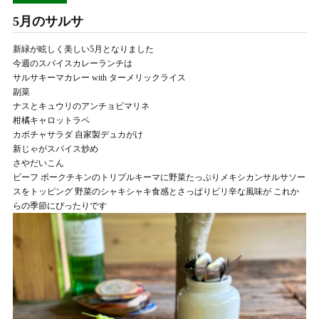
5月のサルサ
新緑が眩しく美しい5月となりました
今週のスパイスカレーランチは
サルサキーマカレー with ターメリックライス
副菜
ナスとキュウリのアンチョビマリネ
柑橘キャロットラペ
カボチャサラダ 自家製デュカがけ
新じゃがスパイス炒め
さやだいこん
ビーフ ポークチキンのトリプルキーマに野菜たっぷりメキシカンサルサソー
スをトッピング 野菜のシャキシャキ食感とさっぱりピリ辛な風味が これか
らの季節にぴったりです