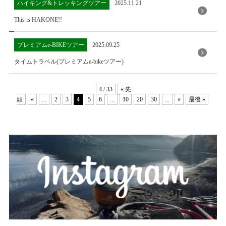
ハイキング&トレッキングツアー
2025.11.21
This is HAKONE!!
プレミアムe-BIKEツアー
2025.09.25
タイムトラベル(プレミアムe-bikeツアー)
4 / 33
« 先
頭
«
...
2
3
4
5
6
...
10
20
30
...
»
最後 »