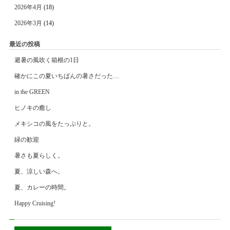
2026年4月
(18)
2026年3月
(14)
最近の投稿
避暑の風吹く箱根の1日
確かにこの夏いちばんの暑さだった…
in the GREEN
ヒノキの癒し
メキシコの風をたっぷりと。
緑の歓迎
暑さも夏らしく。
夏、涼しい森へ。
夏、カレーの時間。
Happy Cruising!