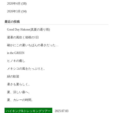
2026年4月
(18)
2026年3月
(14)
最近の投稿
Good Day Hakone(真夏の通り雨)
避暑の風吹く箱根の1日
確かにこの夏いちばんの暑さだった…
in the GREEN
ヒノキの癒し
メキシコの風をたっぷりと。
緑の歓迎
暑さも夏らしく。
夏、涼しい森へ。
夏、カレーの時間。
ハイキング&トレッキングツアー
2025.07.03