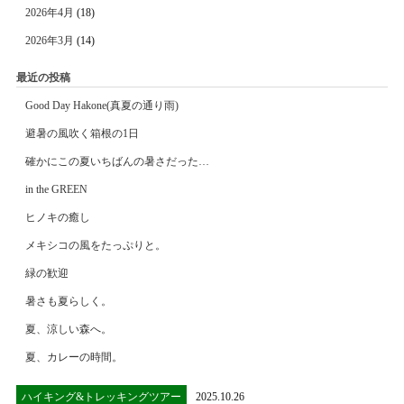
2026年4月
(18)
2026年3月
(14)
最近の投稿
Good Day Hakone(真夏の通り雨)
避暑の風吹く箱根の1日
確かにこの夏いちばんの暑さだった…
in the GREEN
ヒノキの癒し
メキシコの風をたっぷりと。
緑の歓迎
暑さも夏らしく。
夏、涼しい森へ。
夏、カレーの時間。
ハイキング&トレッキングツアー
2025.10.26