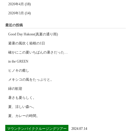
2026年4月
(18)
2026年3月
(14)
最近の投稿
Good Day Hakone(真夏の通り雨)
避暑の風吹く箱根の1日
確かにこの夏いちばんの暑さだった…
in the GREEN
ヒノキの癒し
メキシコの風をたっぷりと。
緑の歓迎
暑さも夏らしく。
夏、涼しい森へ。
夏、カレーの時間。
マウンテンバイククルージングツアー
2024.07.14