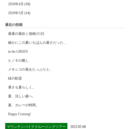
2026年4月
(18)
2026年3月
(14)
最近の投稿
避暑の風吹く箱根の1日
確かにこの夏いちばんの暑さだった…
in the GREEN
ヒノキの癒し
メキシコの風をたっぷりと。
緑の歓迎
暑さも夏らしく。
夏、涼しい森へ。
夏、カレーの時間。
Happy Cruising!
マウンテンバイククルージングツアー
2023.05.08