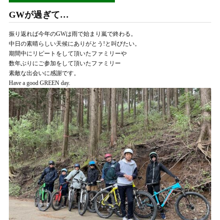
GWが過ぎて…
振り返れば今年のGWは雨で始まり嵐で終わる。
中日の素晴らしい天候にありがとう!と叫びたい。
期間中にリピートをして頂いたファミリーや
数年ぶりにご参加をして頂いたファミリー
素敵な出会いに感謝です。
Have a good GREEN day.