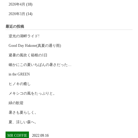
2026年4月
(18)
2026年3月
(14)
最近の投稿
逆光の湖畔ライド!
Good Day Hakone(真夏の通り雨)
避暑の風吹く箱根の1日
確かにこの夏いちばんの暑さだった…
in the GREEN
ヒノキの癒し
メキシコの風をたっぷりと。
緑の歓迎
暑さも夏らしく。
夏、涼しい森へ。
MR COFFIE
2022.09.16