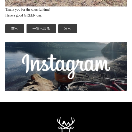
Thank you for the cheerful time!
Have a good GREEN day.
前へ
一覧へ戻る
次へ