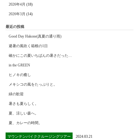
2026年4月
(18)
2026年3月
(14)
最近の投稿
Good Day Hakone(真夏の通り雨)
避暑の風吹く箱根の1日
確かにこの夏いちばんの暑さだった…
in the GREEN
ヒノキの癒し
メキシコの風をたっぷりと。
緑の歓迎
暑さも夏らしく。
夏、涼しい森へ。
夏、カレーの時間。
マウンテンバイククルージングツアー
2024.03.21